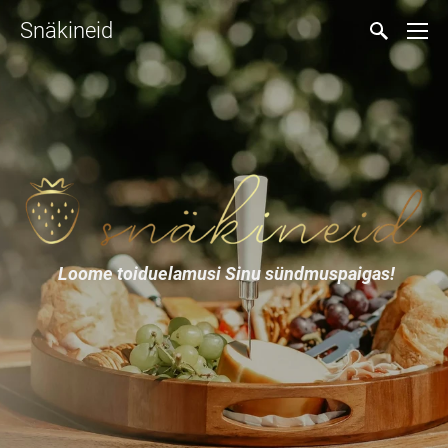
Snäkineid
Loome toiduelamusi Sinu sündmuspaigas
!