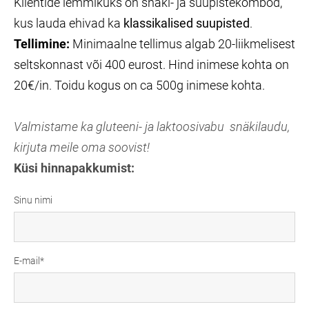
Klientide lemmikuks on snäki- ja suupistekombod,
kus lauda ehivad ka
klassikalised suupisted
.
Tellimine:
Minimaalne tellimus algab 20-liikmelisest
seltskonnast või 400 eurost. Hind inimese kohta on
20€/in. Toidu kogus on ca 500g inimese kohta.
Valmistame ka gluteeni- ja laktoosivabu snäkilaudu,
kirjuta meile oma soovist!
Küsi hinnapakkumist:
Sinu nimi
E-mail