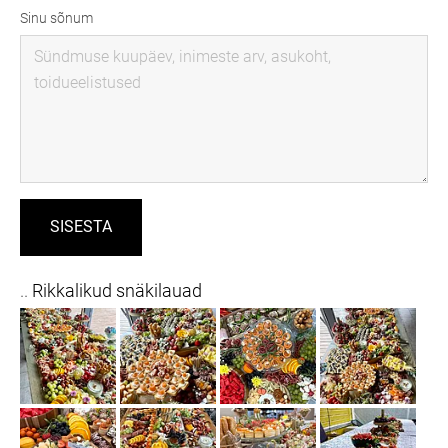
Sinu sõnum
..
Rikkalikud snäkilauad