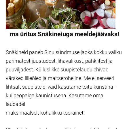
ma üritus Snäkineiuga meeldejäävaks!
Snäkineid paneb Sinu sündmuse jaoks kokku valiku
parimatest juustudest, lihavalikust, pähklitest ja
puuviljadest. Külluslikke suupistelaudu ehivad
värsked lilleõied ja maitseroheline. Me ei serveeri
lihtsalt suupisteid, vaid kasutame toitu kunstina -
kui peopaiga kaunistusena. Kasutame oma
laudadel
maksimaalselt kohalikku toorainet.