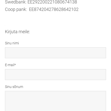
Swedbank: EE292200221080674138
Coop pank: EE874204278628642102
.
Kirjuta meile:
Sinu nimi
E-mail
Sinu sõnum